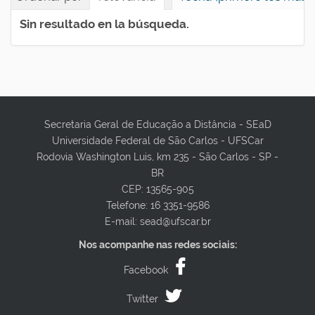
Sin resultado en la búsqueda.
Secretaria Geral de Educação a Distância - SEaD
Universidade Federal de São Carlos - UFSCar
Rodovia Washington Luis, km 235 - São Carlos - SP -
BR
CEP: 13565-905
Telefone: 16 3351-9586
E-mail: sead@ufscar.br
Nos acompanhe nas redes sociais:
Facebook
Twitter