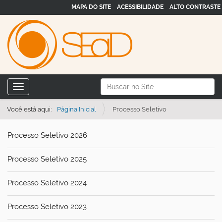
MAPA DO SITE
ACESSIBILIDADE
ALTO CONTRASTE
N
Busca
Toggle navigation
a
Busca Avançada…
v
Você está aqui:
Página Inicial
Processo Seletivo
e
Processo Seletivo 2026
g
a
Processo Seletivo 2025
ç
ã
Processo Seletivo 2024
o
Processo Seletivo 2023