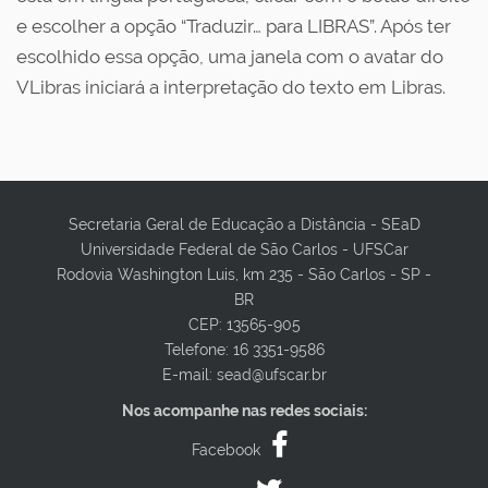
e escolher a opção “Traduzir… para LIBRAS”. Após ter
escolhido essa opção, uma janela com o avatar do
VLibras iniciará a interpretação do texto em Libras.
Secretaria Geral de Educação a Distância - SEaD
Universidade Federal de São Carlos - UFSCar
Rodovia Washington Luis, km 235 - São Carlos - SP -
BR
CEP: 13565-905
Telefone: 16 3351-9586
E-mail: sead@ufscar.br
Nos acompanhe nas redes sociais:
Facebook