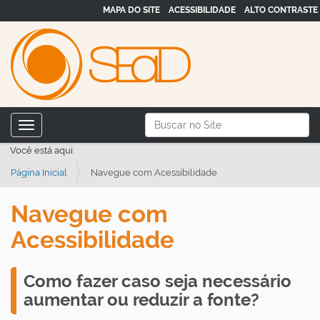
MAPA DO SITE
ACESSIBILIDADE
ALTO CONTRASTE
N
Busca
Toggle navigation
a
Busca Avançada…
Você está aqui:
v
Página Inicial
Navegue com Acessibilidade
e
g
Navegue com
a
Acessibilidade
ç
ã
o
Como fazer caso seja necessário
aumentar ou reduzir a fonte?