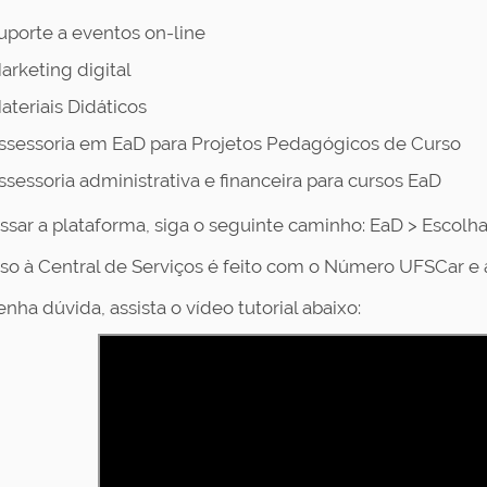
uporte a eventos on-line
arketing digital
ateriais Didáticos
ssessoria em EaD para Projetos Pedagógicos de Curso
ssessoria administrativa e financeira para cursos EaD
ssar a plataforma, siga o seguinte caminho: EaD > Escolha
so à Central de Serviços é feito com o Número UFSCar e 
nha dúvida, assista o vídeo tutorial abaixo: