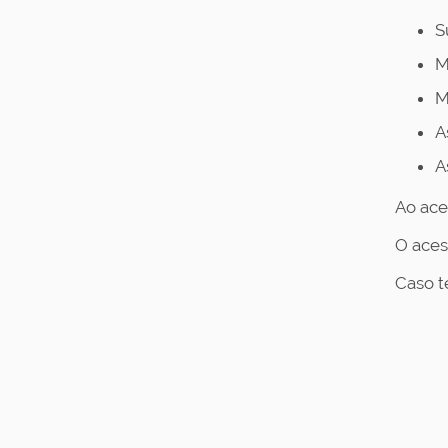
S
M
M
A
A
Ao ace
O aces
Caso te