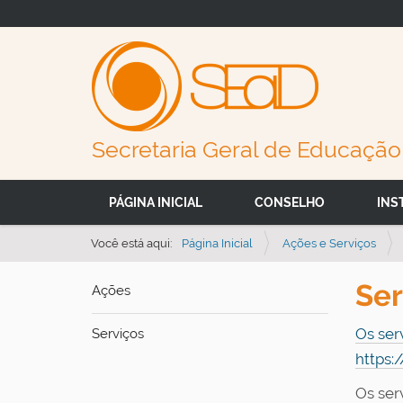
Secretaria Geral de Educação 
N
PÁGINA INICIAL
CONSELHO
INS
a
v
Você está aqui:
Página Inicial
Ações e Serviços
e
Ser
Ações
g
a
Os ser
Serviços
ç
https:/
ã
o
Os ser