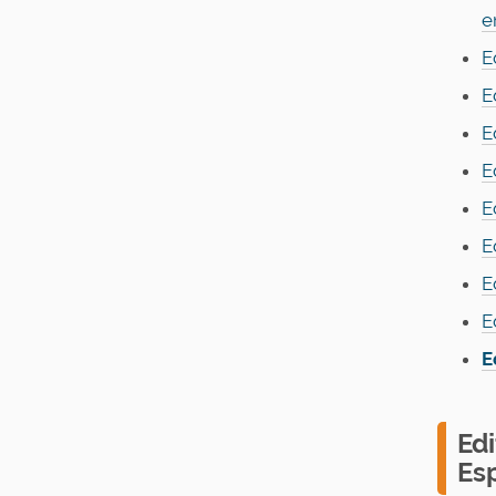
e
E
E
E
E
E
E
E
E
E
Ed
Es