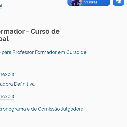
l
ormador - Curso de
pal
o para Professor Formador em Curso de
nexo I)
dora Definitiva
nexo I)
e cronograma e de Comissão Julgadora