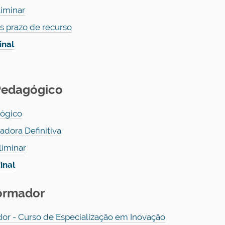
liminar
s prazo de recurso
inal
 Pedagógico
gógico
dora Definitiva
liminar
inal
Formador
or - Curso de Especialização em Inovação