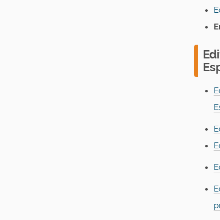
E
E
Ed
Es
E
E
E
E
E
E
p