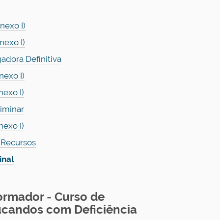
nexo I)
nexo I)
adora Definitiva
nexo I)
exo I)
iminar
exo I)
 Recursos
inal
ormador - Curso de
ucandos com Deficiência