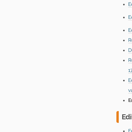
E
E
E
R
D
R
1
E
v
E
Ed
E