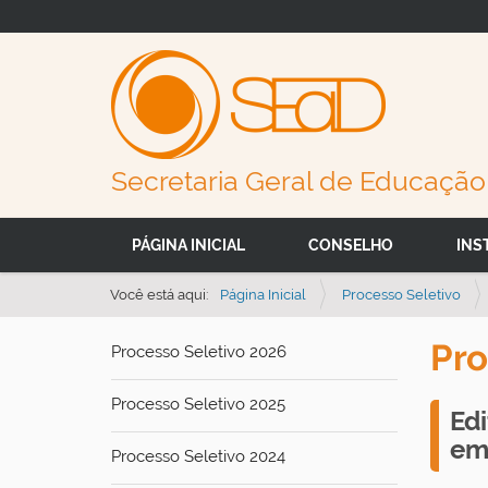
Secretaria Geral de Educação 
N
PÁGINA INICIAL
CONSELHO
INS
a
v
Você está aqui:
Página Inicial
Processo Seletivo
e
Pro
Processo Seletivo 2026
g
a
Processo Seletivo 2025
ç
Ed
em
ã
Processo Seletivo 2024
o