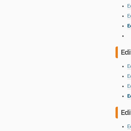
E
E
E
Ed
E
E
E
E
Ed
E