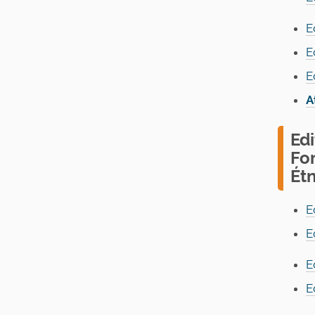
E
E
E
A
Ed
Fo
Ét
E
E
E
E